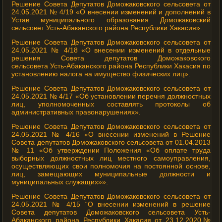
Решение Совета Депутатов Доможаковского сельсовета от
24.05.2021 № 4/19 «О внесении изменений и дополнений в
Устав муниципального образования Доможаковский
сельсовет Усть-Абаканского района Республики Хакасия».
Решение Совета Депутатов Доможаковского сельсовета от
24.05.2021 № 4/18 «О внесении изменений в отдельные
решения Совета депутатов Доможаковского
сельсовета Усть-Абаканского района Республики Хакасия по
установлению налога на имущество физических лиц».
Решение Совета Депутатов Доможаковского сельсовета от
24.05.2021 № 4/17 «Об установлении перечня должностных
лиц, уполномоченных составлять протоколы об
административных правонарушениях».
Решение Совета Депутатов Доможаковского сельсовета от
24.05.2021 № 4/16 «О внесении изменений в Решение
Совета депутатов Доможаковского сельсовета от 01.04.2013
№ 11 «Об утверждении Положения «Об оплате труда
выборных должностных лиц местного самоуправления,
осуществляющих свои полномочия на постоянной основе,
лиц, замещающих муниципальные должности и
муниципальных служащих»».
Решение Совета Депутатов Доможаковского сельсовета от
24.05.2021 № 4/15 “О внесении изменений в решение
Совета депутатов Доможаковского сельсовета Усть-
Абаканского района Республики Хакасия от 23.12.2020№