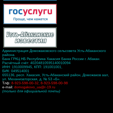
Администрация Доможаковского сельсовета Усть-Абаканского
района.
Банк ГРКЦ НБ Республика Хакасия Банка России г. Абакан.
Расчётный счёт: 40204810595140010094
ИНН: 1910009945, КПП: 191001001,
БИК: 049514001
655136, респ. Хакасия, Усть-Абаканский район, Доможаков аал,
ул. Механизаторская, д. № 53 «Б».
Тлф:
8-923-598-00-32, 8-923-598-00-98
e-mail:
domogakovo_ua@r-19.ru
(только для официальной почты)