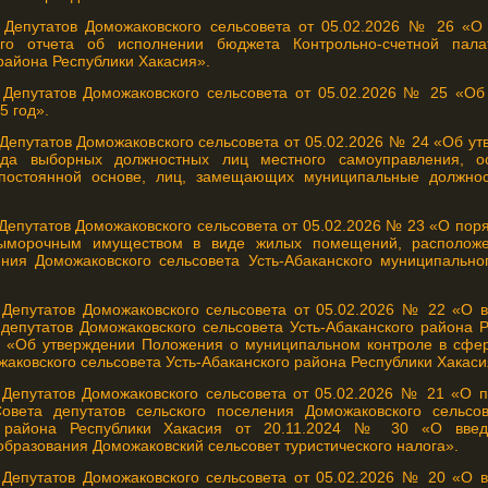
 Депутатов Доможаковского сельсовета от 05.02.2026 № 26 «О
ого отчета об исполнении бюджета Контрольно-счетной палат
района Республики Хакасия».
Депутатов Доможаковского сельсовета от 05.02.2026 № 25 «Об
5 год».
Депутатов Доможаковского сельсовета от 05.02.2026 № 24 «Об у
да выборных должностных лиц местного самоуправления, о
постоянной основе, лиц, замещающих муниципальные должно
епутатов Доможаковского сельсовета от 05.02.2026 № 23 «О поря
ыморочным имуществом в виде жилых помещений, расположе
ения Доможаковского сельсовета Усть-Абаканского муниципально
Депутатов Доможаковского сельсовета от 05.02.2026 № 22 «О 
депутатов Доможаковского сельсовета Усть-Абаканского района Р
 «Об утверждении Положения о муниципальном контроле в сфер
аковского сельсовета Усть-Абаканского района Республики Хакаси
Депутатов Доможаковского сельсовета от 05.02.2026 № 21 «О 
вета депутатов сельского поселения Доможаковского сельсове
о района Республики Хакасия от 20.11.2024 № 30 «О введ
бразования Доможаковский сельсовет туристического налога».
Депутатов Доможаковского сельсовета от 05.02.2026 № 20 «О 