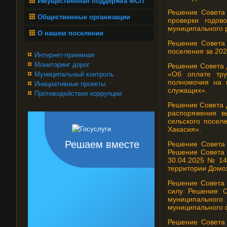
Имущественная поддержка МСП
Решение Совета
Общественные организации
проверки годов
муниципального 
О нашем поселении
Решение Совета 
поселения за 202
Интернет-приемная
Мониторинг дорог
Решение Совета 
«Об оплате тру
Муниципальный контроль
полномочия на 
Инициативные проекты
служащих».
Противодействие коррупции
Решение Совета Д
распоряжения в
сельского посел
Хакасия».
Решаем вместе
Решение Совета 
Решение Совета 
30.04.2025 № 14
территории Домож
Решение Совета 
силу Решение Со
муниципальног
муниципального о
Решение Совета 