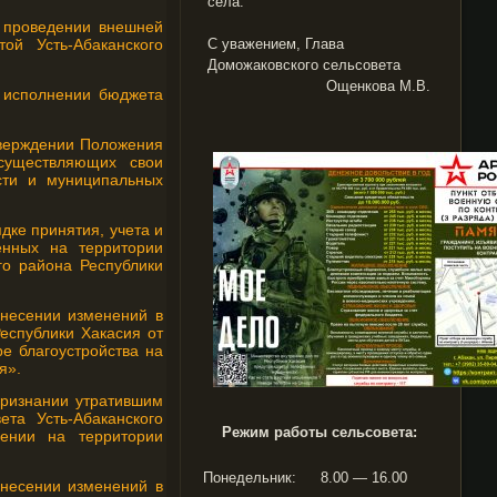
села.
 проведении внешней
ой Усть-Абаканского
С уважением, Глава
Доможаковского сельсовета
Ощенкова М.В.
 исполнении бюджета
тверждении Положения
существляющих свои
сти и муниципальных
дке принятия, учета и
нных на территории
го района Республики
внесении изменений в
еспублики Хакасия от
е благоустройства на
я».
признании утратившим
та Усть-Абаканского
Режим работы сельсовета:
ении на территории
Понедельник:
8.00 — 16.00
внесении изменений в