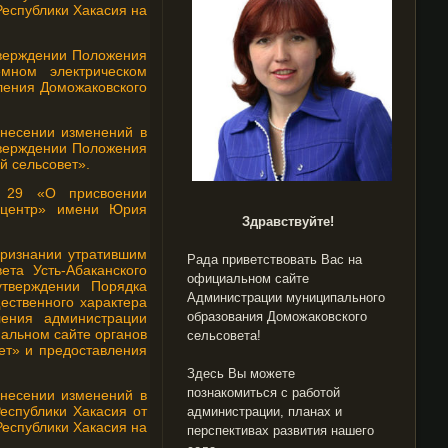
Республики Хакасия на
тверждении Положения
мном электрическом
еления Доможаковского
внесении изменений в
тверждении Положения
 сельсовет».
№ 29 «О присвоении
й центр» имени Юрия
Здравствуйте!
признании утратившим
Рада приветствовать Вас на
та Усть-Абаканского
официальном сайте
тверждении Порядка
Администрации муниципального
ественного характера
образования Доможаковского
ения администрации
иальном сайте органов
сельсовета!
ет» и предоставления
Здесь Вы можете
познакомиться с работой
внесении изменений в
еспублики Хакасия от
администрации, планах и
Республики Хакасия на
перспективах развития нашего