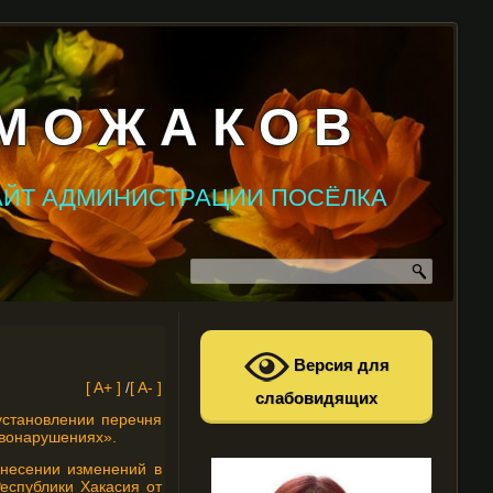
М О Ж А К О В
АЙТ АДМИНИСТРАЦИИ ПОСЁЛКА
Версия для
[ A+ ]
/
[ A- ]
слабовидящих
установлении перечня
авонарушениях».
внесении изменений в
еспублики Хакасия от