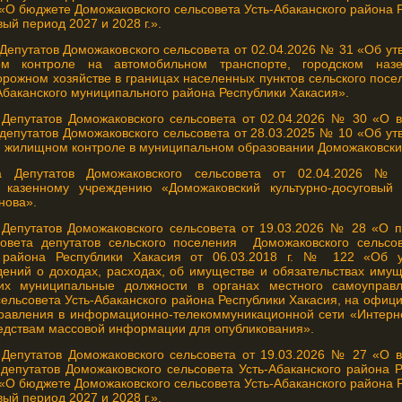
«О бюджете Доможаковского сельсовета Усть-Абаканского района 
вый период 2027 и 2028 г.».
Депутатов Доможаковского сельсовета от 02.04.2026 № 31 «Об у
м контроле на автомобильном транспорте, городском назе
орожном хозяйстве в границах населенных пунктов сельского пос
Абаканского муниципального района Республики Хакасия».
Депутатов Доможаковского сельсовета от 02.04.2026 № 30 «О 
депутатов Доможаковского сельсовета от 28.03.2025 № 10 «Об у
 жилищном контроле в муниципальном образовании Доможаковский
а Депутатов Доможаковского сельсовета от 02.04.2026 
 казенному учреждению «Доможаковский культурно-досуговы
нова».
Депутатов Доможаковского сельсовета от 19.03.2026 № 28 «О 
вета депутатов сельского поселения Доможаковского сельсове
 района Республики Хакасия от 06.03.2018 г. № 122 «Об у
ений о доходах, расходах, об имуществе и обязательствах имущ
х муниципальные должности в органах местного самоуправл
ельсовета Усть-Абаканского района Республики Хакасия, на офиц
равления в информационно-телекоммуникационной сети «Интерн
редствам массовой информации для опубликования».
Депутатов Доможаковского сельсовета от 19.03.2026 № 27 «О 
депутатов Доможаковского сельсовета Усть-Абаканского района Р
«О бюджете Доможаковского сельсовета Усть-Абаканского района 
вый период 2027 и 2028 г.».