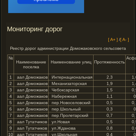
Мониторинг дорог
[ A+ ]
/
[ A- ]
Реестр дорог администрации Доможаковского сельсовета
№
Асф
Наименование
Наименование улиц
Протяженность
поселка
1
аал Доможаков
Интернациональная
2,3
1,
2
аал Доможаков
Механизаторская
1,9
1,
3
аал Доможаков
Чебоксарская
1,5
0,
4
аал Доможаков
Набережная
1,1
5
аал Доможаков
пер.Новоселовский
0,5
0,
6
аал Доможаков
пер.Школьный
0,3
7
аал Доможаков
пер.Пролетарский
0,7
0,
8
аал Тутатчиков
ул.Новая
0,5
0,
9
аал Тутатчиков
ул.Жданова
0,8
0,
10
аал Тутатчиков
ул.Школьная
0,4