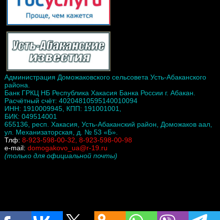
Администрация Доможаковского сельсовета Усть-Абаканского
района.
Банк ГРКЦ НБ Республика Хакасия Банка России г. Абакан.
Расчётный счёт: 40204810595140010094
ИНН: 1910009945, КПП: 191001001,
БИК: 049514001
655136, респ. Хакасия, Усть-Абаканский район, Доможаков аал,
ул. Механизаторская, д. № 53 «Б».
Тлф:
8-923-598-00-32, 8-923-598-00-98
e-mail:
domogakovo_ua@r-19.ru
(только для официальной почты)