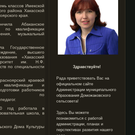
емь классов Имекской
го района Хакасской
оярского края.
чила Абаканское
ще по квалификации
ния, музыкальный
а Государственное
еждение, высшего
азования «Хакасский
верситет им. Н.Ф.
сств по специальности
Здравствуйте!
Рада приветствовать Вас на
расноярский краевой
официальном сайте
 квалификации и
дготовки работников
Администрации муниципального
ания по
образования Доможаковского
едагог.
сельсовета!
0 год работала в
Здесь Вы можете
овательная школа, в
познакомиться с работой
администрации, планах и
ьского Дома Культуры
перспективах развития нашего