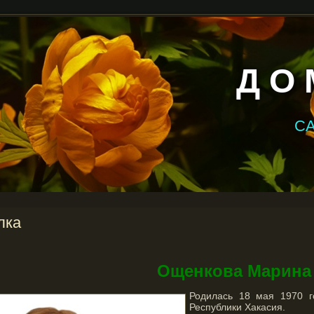
Д О 
С
лка
Ощенкова Марина
Родилась 18 мая 1970 г
Республики Хакасия.