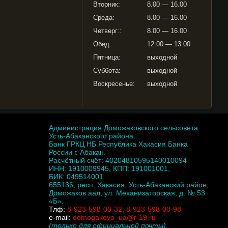
Вторник:
8.00 — 16.00
Среда:
8.00 — 16.00
Четверг::
8.00 — 16.00
Обед:
12.00 — 13.00
Пятница:
выходной
Суббота:
выходной
Воскресенье:
выходной
Администрация Доможаковского сельсовета
Усть-Абаканского района.
Банк ГРКЦ НБ Республика Хакасия Банка
России г. Абакан.
Расчётный счёт: 40204810595140010094
ИНН: 1910009945, КПП: 191001001,
БИК: 049514001
655136, респ. Хакасия, Усть-Абаканский район,
Доможаков аал, ул. Механизаторская, д. № 53
«Б».
Тлф:
8-923-598-00-32, 8-923-598-00-98
e-mail:
domogakovo_ua@r-19.ru
(только для официальной почты)