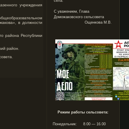
села.
азенного учреждения
С уважением, Глава
Доможаковского сельсовета
общеобразовательном
жакова», в должности
Ощенкова М.В.
ого района Республики
кий район.
совета.
Режим работы сельсовета:
Понедельник:
8.00 — 16.00