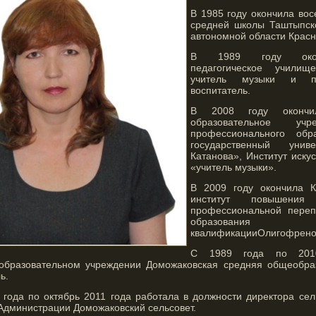
В 1985 году окончила вос
средней школы Таштыпско
автономной области Красн
В 1989 году окон
педагогическое учили
учитель музыки и пе
воспитатель.
В 2008 году окончил
образовательное учр
профессионального обр
государственный уни
Катанова», Институт иску
«учитель музыки».
В 2009 году окончила К
институт повышения
профессиональной перепо
образов
квалификацииОлигофреноп
С 1989 года по 201
образовательном учреждении Доможаковская средняя общеобраз
ь.
 года по октябрь 2011 года работала в должности директора сел
Администрации Доможаковский сельсовет.