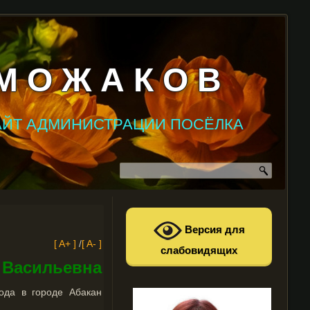
М О Ж А К О В
АЙТ АДМИНИСТРАЦИИ ПОСЁЛКА
Версия для
[ A+ ]
/
[ A- ]
слабовидящих
 Васильевна
ода в городе Абакан