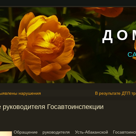
Д О 
С
выявлены нарушения
В результате ДТП т
 руководителя Госавтоинспекции
Обращение руководителя Усть-Абаканской Госавтоин