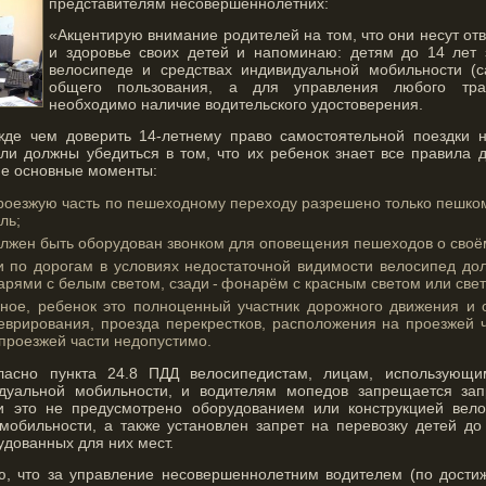
представителям несовершеннолетних:
«Акцентирую внимание родителей на том, что они несут отв
и здоровье своих детей и напоминаю: детям до 14 лет 
велосипеде и средствах индивидуальной мобильности (с
общего пользования, а для управления любого тран
необходимо наличие водительского удостоверения.
жде чем доверить 14-летнему право самостоятельной поездки 
ели должны убедиться в том, что их ребенок знает все правила 
е основные моменты:
роезжую часть по пешеходному переходу разрешено только пешком
ль;
лжен быть оборудован звонком для оповещения пешеходов о своё
и по дорогам в условиях недостаточной видимости велосипед до
рями с белым светом, сзади - фонарём с красным светом или све
вное, ребенок это полноценный участник дорожного движения и 
врирования, проезда перекрестков, расположения на проезжей ча
проезжей части недопустимо.
гласно пункта 24.8 ПДД велосипедистам, лицам, использующ
идуальной мобильности, и водителям мопедов запрещается зап
и это не предусмотрено оборудованием или конструкцией вело
мобильности, а также установлен запрет на перевозку детей до 
дованных для них мест.
, что за управление несовершеннолетним водителем (по дости