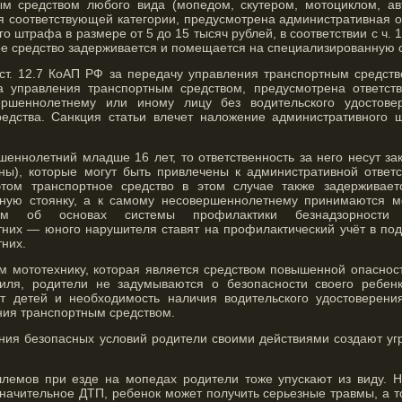
ым средством любого вида (мопедом, скутером, мотоциклом, а
я соответствующей категории, предусмотрена административная о
о штрафа в размере от 5 до 15 тысяч рублей, в соответствии с ч. 1
е средство задерживается и помещается на специализированную с
3 ст. 12.7 КоАП РФ за передачу управления транспортным средст
управления транспортным средством, предусмотрена ответстве
ершеннолетнему или иному лицу без водительского удостове
редства. Санкция статьи влечет наложение административного
шеннолетний младше 16 лет, то ответственность за него несут з
уны), которые могут быть привлечены к административной ответс
том транспортное средство в этом случае также задерживае
ную стоянку, а к самому несовершеннолетнему принимаются ме
твом об основах системы профилактики безнадзорности
них — юного нарушителя ставят на профилактический учёт в по
них.
м мототехнику, которая является средством повышенной опасност
биля, родители не задумываются о безопасности своего ребен
т детей и необходимость наличия водительского удостоверения
ния транспортным средством.
ния безопасных условий родители своими действиями создают угр
лемов при езде на мопедах родители тоже упускают из виду. Но
начительное ДТП, ребенок может получить серьезные травмы, а т