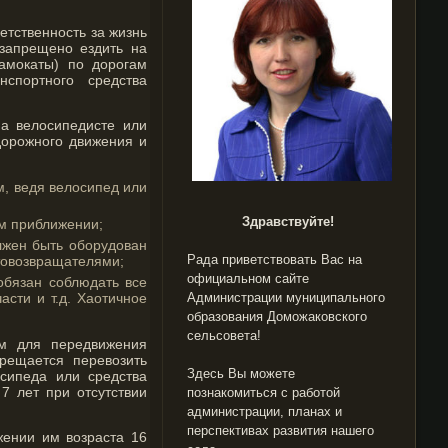
етственность за жизнь
запрещено ездить на
амокаты) по дорогам
спортного средства
на велосипедисте или
дорожного движения и
, ведя велосипед или
Здравствуйте!
м приближении;
лжен быть оборудован
Рада приветствовать Вас на
товозвращателями;
официальном сайте
обязан соблюдать все
сти и т.д. Хаотичное
Администрации муниципального
образования Доможаковского
сельсовета!
им для передвижения
рещается перевозить
Здесь Вы можете
сипеда или средства
7 лет при отсутствии
познакомиться с работой
администрации, планах и
перспективах развития нашего
жении им возраста 16