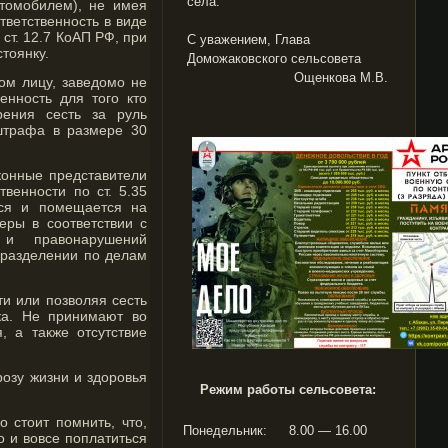
села.
втомобилем), не имея
тветственность в виде
 ст. 12.7 КоАП РФ, при
С уважением, Глава
тоянку.
Доможаковского сельсовета
Ощенкова М.В.
вом лицу, заведомо не
нность для того кто
рения сесть за руль
 штрафа в размере 30
аконные представители
твенности по ст. 5.35
тся и помещается на
ры в соответствии с
 и правонарушений
дразделении по делам
и или позволяя сесть
ка. Не принимают во
, а также отсутствие
озу жизни и здоровья
Режим работы сельсовета:
 стоит помнить, что,
Понедельник:
8.00 — 16.00
о и вовсе поплатиться