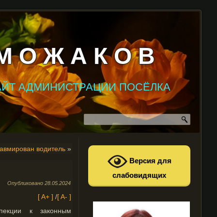
М О Ж А К О В
АЙТ АДМИНИСТРАЦИИ ПОСЁЛКА
равмирован водитель
»
Версия для
слабовидящих
Опубликовано
28.05.2024
[ A+ ]
/
[ A- ]
спекции к законным