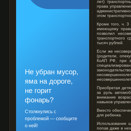
лет) транспортн
права управлени
административног
этом транспортно
Кроме того, ч. 
имеющему права 
позволил несов
транспортного с
тысяч рублей.
Если же несовер
(родители, опек
КоАП РФ, при э
специализирован
законодательс
Не убран мусор,
несовершеннолет
несовершеннолет
яма на дороге,
Приобретая детя
не горит
за руль автомо
внимание возрас
фонарь?
навыков управле
Вместо обеспече
Столкнулись с
для ребенка.
проблемой — сообщите
Использование ш
о ней!
попав даже в нез