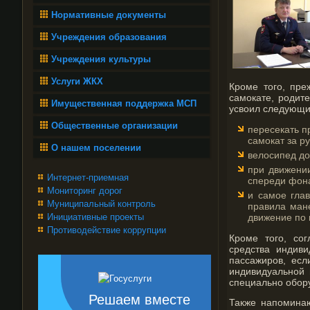
Нормативные документы
Учреждения образования
Учреждения культуры
Услуги ЖКХ
Кроме того, пре
самокате, родит
Имущественная поддержка МСП
усвоил следующи
Общественные организации
пересекать п
самокат за ру
О нашем поселении
велосипед до
при движени
Интернет-приемная
спереди фона
Мониторинг дорог
и самое гла
Муниципальный контроль
правила мане
Инициативные проекты
движение по 
Противодействие коррупции
Кроме того, со
средства индив
пассажиров, есл
индивидуальной 
специально обору
Решаем вместе
Также напоминаю