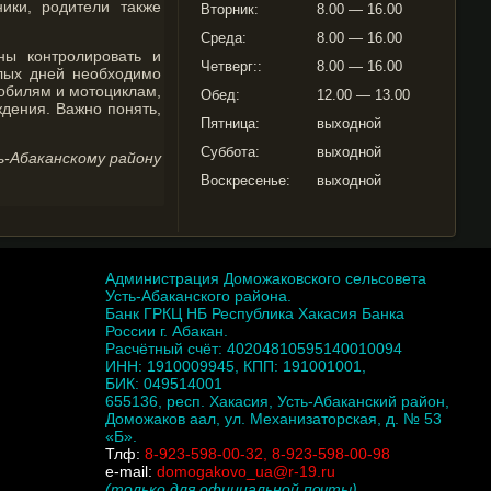
ики, родители также
Вторник:
8.00 — 16.00
Среда:
8.00 — 16.00
ны контролировать и
Четверг::
8.00 — 16.00
плых дней необходимо
мобилям и мотоциклам,
Обед:
12.00 — 13.00
ждения. Важно понять,
Пятница:
выходной
Суббота:
выходной
ь-Абаканскому району
Воскресенье:
выходной
Администрация Доможаковского сельсовета
Усть-Абаканского района.
Банк ГРКЦ НБ Республика Хакасия Банка
России г. Абакан.
Расчётный счёт: 40204810595140010094
ИНН: 1910009945, КПП: 191001001,
БИК: 049514001
655136, респ. Хакасия, Усть-Абаканский район,
Доможаков аал, ул. Механизаторская, д. № 53
«Б».
Тлф:
8-923-598-00-32, 8-923-598-00-98
e-mail:
domogakovo_ua@r-19.ru
(только для официальной почты)