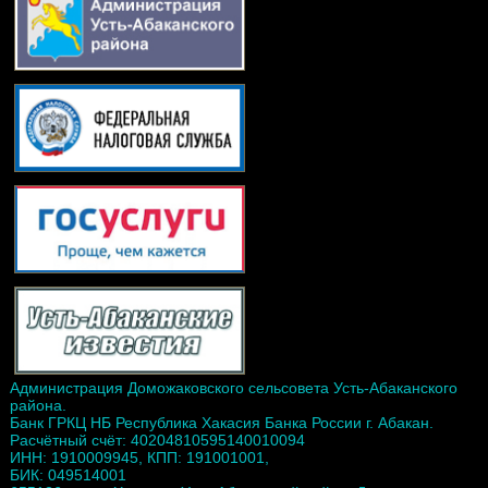
Администрация Доможаковского сельсовета Усть-Абаканского
района.
Банк ГРКЦ НБ Республика Хакасия Банка России г. Абакан.
Расчётный счёт: 40204810595140010094
ИНН: 1910009945, КПП: 191001001,
БИК: 049514001