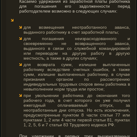
Касаемо удержания из заработной платы работника
для погашения его задолженности перед
работодателем возможно в следующих случаях:
для возмещения неотработанного аванса,
выданного работнику в счет заработной платы;
для погашения неизрасходованного и
своевременно не возвращенного аванса,
выданного в связи со служебной командировкой
или переводом на другую работу в другую
местность, а также в других случаях;
для возврата сумм, излишне выплаченных
работнику вследствие счетных ошибок, а также
сумм, излишне выплаченных работнику, в случае
признания органом по рассмотрению
индивидуальных трудовых споров вины работника в
невыполнении норм труда или простое;
при увольнении работника до окончания того
рабочего года, в счет которого он уже получил
ежегодный оплачиваемый отпуск, за
неотработанные дни отпуска. Но есть исключения,
предусмотренные пунктом 8 части статьи 77 или
пунктами 1, 2 или 4 части первой статьи 81, пунктах
1, 2, 5, 6 и 7 статьи 83 Трудового кодекса РФ.
При удержании в первых трех вышеназванных