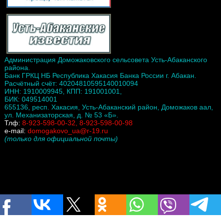
Администрация Доможаковского сельсовета Усть-Абаканского
района.
Банк ГРКЦ НБ Республика Хакасия Банка России г. Абакан.
Расчётный счёт: 40204810595140010094
ИНН: 1910009945, КПП: 191001001,
БИК: 049514001
655136, респ. Хакасия, Усть-Абаканский район, Доможаков аал,
ул. Механизаторская, д. № 53 «Б».
Тлф:
8-923-598-00-32, 8-923-598-00-98
e-mail:
domogakovo_ua@r-19.ru
(только для официальной почты)