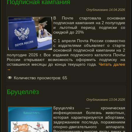
Подписная кампания
Опубликовано
14.04.2026
В Почте стартовала основная
подписная кампания на 2 полугодие
и льготный период подписки со
скидкой до 20%
С 1 апреля Почта России совместно
с издателями объявляет о старте
основной подписной кампании на 2
полугодие 2026 г. Все издания подписного каталога Почты
России открывают возможность оформить подписку на
оставшиеся месяцы до конца текущего года.
Читать далее
→
Количество просмотров:
65
Бруцеллёз
Опубликовано
13.04.2026
Бруцеллёз — хроническая
инфекционная болезнь животных,
которая характеризуется абортами,
задержанием последа, поражением
опорно-двигательного аппарата.
Восприимчивы многие виды диких и