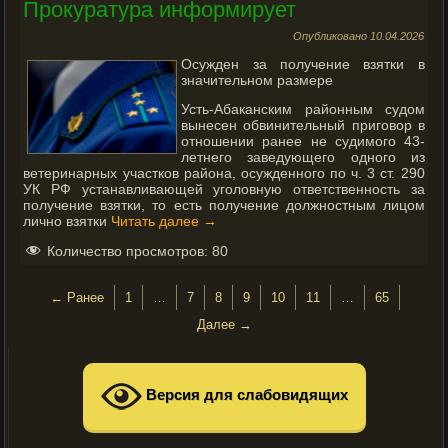
Прокуратура информирует
Опубликовано
10.04.2026
Осужден за получение взятки в
значительном размере
Усть-Абаканским районным судом
вынесен обвинительный приговор в
отношении ранее не судимого 43-
летнего заведующего одного из
ветеринарных участков района, осужденного по ч. 3 ст. 290
УК РФ устанавливающей уголовную ответственность за
получение взятки, то есть получение должностным лицом
лично взятки
Читать далее
→
Количество просмотров:
80
← Ранее
1
…
7
8
9
10
11
…
65
Далее →
Версия для слабовидящих