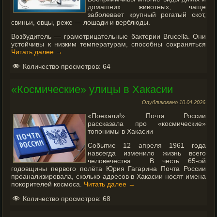
домашних животных, чаще
заболевает крупный рогатый скот,
свиньи, овцы, реже — лошади и верблюды.
Возбудитель — грамотрицательные бактерии Brucella. Они
устойчивы к низким температурам, способны сохраняться
Читать далее
→
Количество просмотров:
64
«Космические» улицы в Хакасии
Опубликовано
10.04.2026
«Поехали!»: Почта России
рассказала про «космические»
топонимы в Хакасии
Событие 12 апреля 1961 года
навсегда изменило жизнь всего
человечества. В честь 65-ой
годовщины первого полёта Юрия Гагарина Почта России
проанализировала, сколько адресов в Хакасии носят имена
покорителей космоса.
Читать далее
→
Количество просмотров:
68