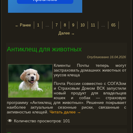
← Ранее
1
…
7
8
9
10
11
…
65
Далее →
Антиклещ для животных
Опубликовано
16.04.2026
Клиенты Почты теперь могут
застраховать домашних животных от
укусов клеща
Почта России совместно с СОГАЗом
и Страховым Домом ВСК запустили
новый продукт для владельцев
кошек и собак — страховую
программу «Антиклещ для животных». Решение покрывает
наиболее актуальные сезонные риски, связанные с
активностью клещей.
Читать далее
→
Количество просмотров:
101