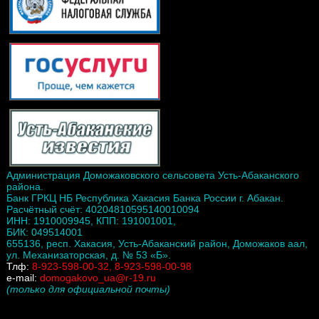
Администрация Доможаковского сельсовета Усть-Абаканского
района.
Банк ГРКЦ НБ Республика Хакасия Банка России г. Абакан.
Расчётный счёт: 40204810595140010094
ИНН: 1910009945, КПП: 191001001,
БИК: 049514001
655136, респ. Хакасия, Усть-Абаканский район, Доможаков аал,
ул. Механизаторская, д. № 53 «Б».
Тлф:
8-923-598-00-32, 8-923-598-00-98
e-mail:
domogakovo_ua@r-19.ru
(только для официальной почты)