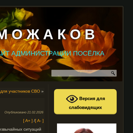
М О Ж А К О В
АЙТ АДМИНИСТРАЦИИ ПОСЁЛКА
для участников СВО
»
Версия для
слабовидящих
Опубликовано
21.02.2026
[ A+ ]
/
[ A- ]
езвычайных ситуаций