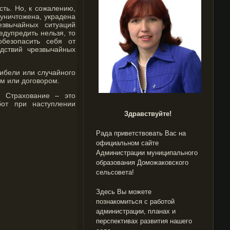
ть. Но, к сожалению,
 уничтожена, украдена
езвычайных ситуаций
дупредить нельзя, то
обезопасить себя от
дствий чрезвычайных
гибели или случайного
ом или договором.
. Страхование – это
бот при наступлении
Здравствуйте!
Рада приветствовать Вас на
официальном сайте
Администрации муниципального
образования Доможаковского
сельсовета!
Здесь Вы можете
познакомиться с работой
администрации, планах и
перспективах развития нашего