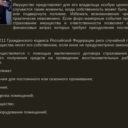
Имущество представляет для его владельца особую ценнос
случаются такие моменты, когда собственность может быть
или подвергнута поломке. Избежать возникновения чр
практически невозможно. Если форс-мажорные события пре
страхование имущества и ответственности позволяет 
финансовых затрат, которых требует преодоление после
211 Гражданского кодекса Российской Федерации риск случайной 
ества несет его собственник, если иное не предусмотрено закон
уществляется с помощью заключенного договора страхования
ого получения средств на проведение восстановительных ра
я.
лежат:
ия для постоянного или сезонного проживания;
ния;
делка помещений;
щество;
борудование помещений;