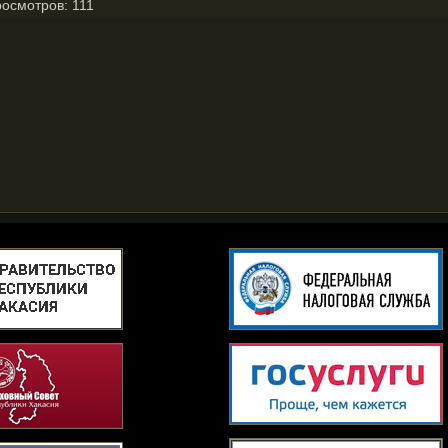
росмотров:
111