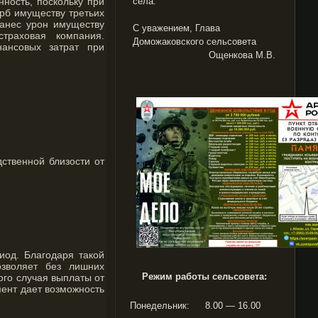
нность, поскольку при
села.
рб имуществу третьих
нанес урон имуществу
С уважением, Глава
траховая компания.
Доможаковского сельсовета
нансовых затрат при
Ощенкова М.В.
ственной близости от
иод. Благодаря такой
озволяет без лишних
Режим работы сельсовета:
ого случая выплаты от
ент дает возможность
Понедельник:
8.00 — 16.00