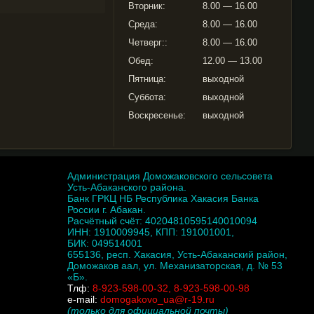
Вторник:
8.00 — 16.00
Среда:
8.00 — 16.00
Четверг::
8.00 — 16.00
Обед:
12.00 — 13.00
Пятница:
выходной
Суббота:
выходной
Воскресенье:
выходной
Администрация Доможаковского сельсовета
Усть-Абаканского района.
Банк ГРКЦ НБ Республика Хакасия Банка
России г. Абакан.
Расчётный счёт: 40204810595140010094
ИНН: 1910009945, КПП: 191001001,
БИК: 049514001
655136, респ. Хакасия, Усть-Абаканский район,
Доможаков аал, ул. Механизаторская, д. № 53
«Б».
Тлф:
8-923-598-00-32, 8-923-598-00-98
e-mail:
domogakovo_ua@r-19.ru
(только для официальной почты)