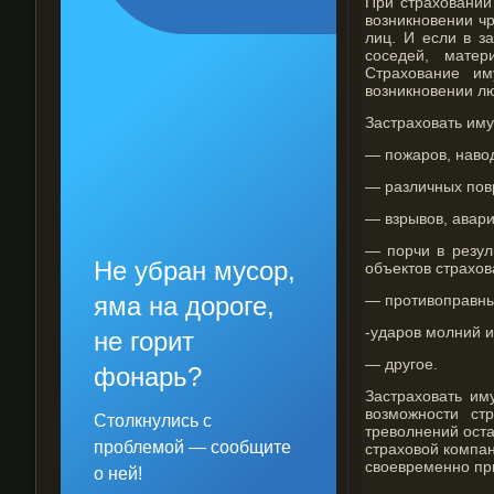
При страховании
возникновении ч
лиц. И если в з
соседей, матер
Страхование им
возникновении л
Застраховать иму
— пожаров, наво
— различных пов
— взрывов, авари
— порчи в резул
Не убран мусор,
объектов страхов
яма на дороге,
— противоправных
-ударов молний и
не горит
— другое.
фонарь?
Застраховать им
возможности ст
Столкнулись с
треволнений оста
проблемой — сообщите
страховой компа
своевременно пр
о ней!