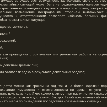
 имущества существует возможность застраховать свою ответстве
резвычайных ситуаций может быть непреднамеренно нанесен уще
астрахованном помещении случился пожар или потоп, который 
иальное возмещение пострадавшим сторонам выплачивает с
ущества и ответственности позволяет избежать больших фи
юбых чрезвычайных ситуаций.
щество можно от:
днений;
реждений;
й;
ьтате проведения строительных или ремонтных работ в непосред
ания;
 действий третьих лиц;
ли заливов чердака в результате длительных осадков;
ущество можно как сроком на год, так и на более короткий пер
рахование имущества и ответственности на время отпуска п
вить дом, квартиру. И что самое главное, при наступлении страхов
нии осуществляются достаточно быстро. Такой положительный мом
инять меры по ликвидации последствий чрезвычайных ситуаций.