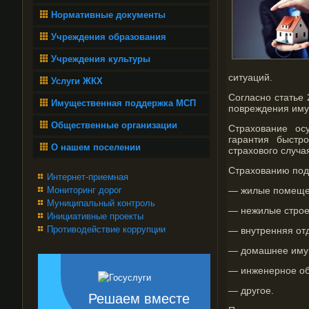
Нормативные документы
Учреждения образования
Учреждения культуры
ситуаций.
Услуги ЖКХ
Согласно статье 
Имущественная поддержка МСП
повреждения имущ
Общественные организации
Страхование ос
гарантия быстр
О нашем поселении
страхового случа
Страхованию под
Интернет-приемная
Мониторинг дорог
— жилые помещен
Муниципальный контроль
— нежилые строе
Инициативные проекты
Противодействие коррупции
— внутренняя от
— домашнее иму
— инженерное о
— другое.
Решаем вместе