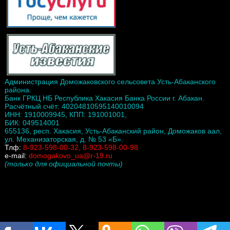
Администрация Доможаковского сельсовета Усть-Абаканского
района.
Банк ГРКЦ НБ Республика Хакасия Банка России г. Абакан.
Расчётный счёт: 40204810595140010094
ИНН: 1910009945, КПП: 191001001,
БИК: 049514001
655136, респ. Хакасия, Усть-Абаканский район, Доможаков аал,
ул. Механизаторская, д. № 53 «Б».
Тлф:
8-923-598-00-32, 8-923-598-00-98
e-mail:
domogakovo_ua@r-19.ru
(только для официальной почты)