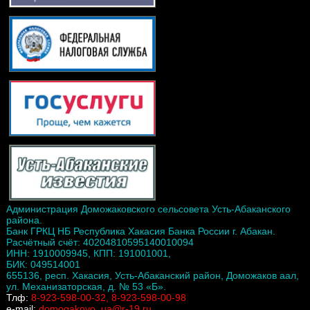
Администрация Доможаковского сельсовета Усть-Абаканского
района.
Банк ГРКЦ НБ Республика Хакасия Банка России г. Абакан.
Расчётный счёт: 40204810595140010094
ИНН: 1910009945, КПП: 191001001,
БИК: 049514001
655136, респ. Хакасия, Усть-Абаканский район, Доможаков аал,
ул. Механизаторская, д. № 53 «Б».
Тлф:
8-923-598-00-32, 8-923-598-00-98
e-mail:
domogakovo_ua@r-19.ru