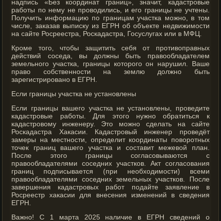
надпись «Без координат границ», значит, кадастровые
работы по нему не проводились, и его границы не учтены.
Получить информацию по границам участка можно, в том
числе, заказав выписку из ЕГРН об объекте недвижимости
на сайте Росреестра, Роскадастра, Госуслугах или в МФЦ.
Кроме того, чтобы защитить себя от противоправных
действий соседа, вы должны быть правообладателем
земельного участка, границы которого он нарушил. Ваше
право собственности на землю должно быть
зарегистрировано в ЕГРН.
Если границы участка не установлены
Если границы вашего участка не установлены, проведите
кадастровые работы. Для этого нужно обратиться к
кадастровому инженеру. Это можно сделать на сайте
Роскадастра Хакасии. Кадастровый инженер проведёт
замеры на местности, определит координаты поворотных
точек границ вашего участка и составит межевой план.
После этого границы согласовываются с
правообладателями соседних участков. Акт согласования
границ подписывается (при необходимости) всеми
правообладателями соседних земельных участков. После
завершения кадастровых работ подайте заявление в
Росреестр хакасии для внесения изменений в сведения
ЕГРН.
Важно! С 1 марта 2025 наличие в ЕГРН сведений о