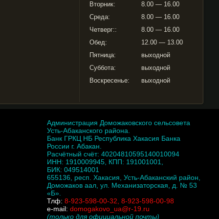
Вторник:
8.00 — 16.00
Среда:
8.00 — 16.00
Четверг::
8.00 — 16.00
Обед:
12.00 — 13.00
Пятница:
выходной
Суббота:
выходной
Воскресенье:
выходной
Администрация Доможаковского сельсовета
Усть-Абаканского района.
Банк ГРКЦ НБ Республика Хакасия Банка
России г. Абакан.
Расчётный счёт: 40204810595140010094
ИНН: 1910009945, КПП: 191001001,
БИК: 049514001
655136, респ. Хакасия, Усть-Абаканский район,
Доможаков аал, ул. Механизаторская, д. № 53
«Б».
Тлф:
8-923-598-00-32, 8-923-598-00-98
e-mail:
domogakovo_ua@r-19.ru
(только для официальной почты)