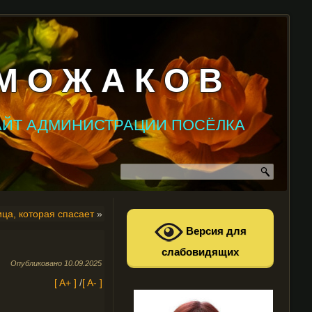
М О Ж А К О В
АЙТ АДМИНИСТРАЦИИ ПОСЁЛКА
ца, которая спасает
»
Версия для
слабовидящих
Опубликовано
10.09.2025
[ A+ ]
/
[ A- ]