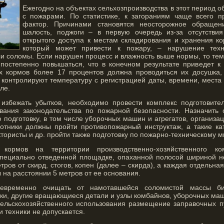
Ежегодно на объектах сельхозпроизводства в этот период о
с пожарами. По статистике, к загораниям чаще всего п
фактор. Причинами становятся неосторожное обращен
шалость, поджоги – в первую очередь из-за отсутствия
открытого доступа к местам складирования и хранения к
который может привести к пожару, – нарушение техн
и соломы. Если нарушен процесс и влажность выше нормы, то тем
постепенно повышаться, что в конечном результате приведет к
х кормов более 17 процентов должна проводиться их досушка,
 контролируют температуру с регистрацией даты, времени, места
ле.
 избежать убытков, необходимо провести комплекс подготовит
вания законодательства по пожарной безопасности. Назначить 
 подготовку, в том числе уборочных машин и агрегатов, организ
отники должны пройти противопожарный инструктаж, а такие кат
тористы и др. пройти также подготовку по пожарно-техническому 
кормов на территории производственно-хозяйственного ко
специально отведенной площадке, опаханной полосой шириной н
тров от скирд, стогов, копен (далее – скирда), а каждая отдельна
на расстоянии 5 метров от ее основания.
евременно очищать от намотавшейся соломистой массы бит
ки, другие вращающиеся детали и узлы комбайнов, уборочных ма
ельскохозяйственного использования размещение заправочных п
и техники не допускается.