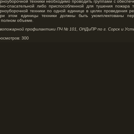
рноуборочной техники необходимо проводить группами с обеспе
но-спасательной либо приспособленной для тушения пожара те
рноуборочной техники по одной единице в целях проведения ре
при этом единицы техники должны быть укомплектованы пер
 полном объеме.
вопожарной профилактики ПЧ № 101, ОНДиПР по г. Сорск и Уст
росмотров:
300