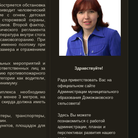
бостряется обстановка
риводит человеческий
ие с огнем, детская
 сторожевой охраны,
ормов.
Второй фактор,
ического регламента
пература внутри стога
 самовозгоранию. При
 именно поэтому при
 замера и отражением
ельных мероприятий и
ответственных лиц за
Здравствуйте!
ацию противопожарного
егории как водители,
Рада приветствовать Вас на
минимуму.
официальном сайте
мплекса необходимо
Администрации муниципального
е менее 3 метров, на
образования Доможаковского
я скирда должна иметь
сельсовета!
Здесь Вы можете
еры, транспортеры,
шин.
познакомиться с работой
унктов, площадок для
администрации, планах и
перспективах развития нашего