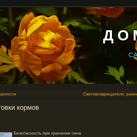
Д О 
С
пасности
Световозвращатели: разни
товки кормов
Безопасность при хранении сена