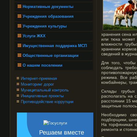
Нормативные документы
Учреждения образования
Учреждения культуры
хранения сена ил
Услуги ЖКХ
или тюка может 
влажности грубы
Имущественная поддержка МСП
хранении кормов
сведений в журна
Общественные организации
Для того, чтобы
О нашем поселении
соблюдать требо
противопожарную
режима. Все раб
Интернет-приемная
комбайнеры, трак
Мониторинг дорог
Муниципальный контроль
Склады грубых 
Инициативные проекты
располагать на 
расстоянии 15 ме
Противодействие коррупции
защитные полосы 
Необходимо сво
подборщики, шне
На торфяниках с
ремонта и стоянк
Решаем вместе