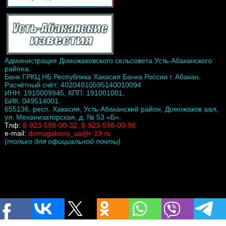
Администрация Доможаковского сельсовета Усть-Абаканского
района.
Банк ГРКЦ НБ Республика Хакасия Банка России г. Абакан.
Расчётный счёт: 40204810595140010094
ИНН: 1910009945, КПП: 191001001,
БИК: 049514001
655136, респ. Хакасия, Усть-Абаканский район, Доможаков аал,
ул. Механизаторская, д. № 53 «Б».
Тлф:
8-923-598-00-32, 8-923-598-00-98
e-mail:
domogakovo_ua@r-19.ru
(только для официальной почты)