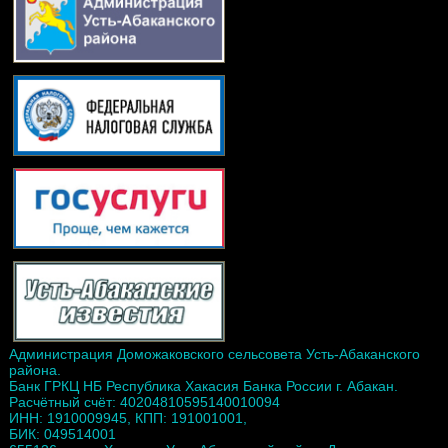
Администрация Доможаковского сельсовета Усть-Абаканского
района.
Банк ГРКЦ НБ Республика Хакасия Банка России г. Абакан.
Расчётный счёт: 40204810595140010094
ИНН: 1910009945, КПП: 191001001,
БИК: 049514001