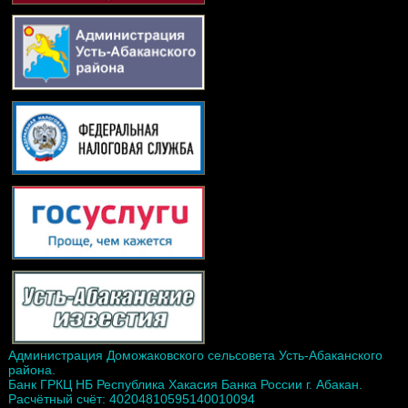
Администрация Доможаковского сельсовета Усть-Абаканского
района.
Банк ГРКЦ НБ Республика Хакасия Банка России г. Абакан.
Расчётный счёт: 40204810595140010094