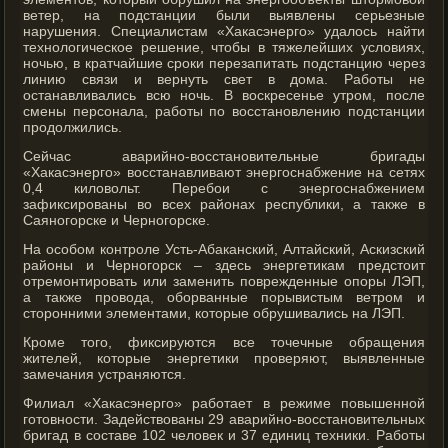
ветер, на подстанции были выявлены серьезные
нарушения. Специалистам «Хакасэнерго» удалось найти
технологическое решение, чтобы в тяжелейших условиях,
ночью, в кратчайшие сроки перезапитать подстанцию через
линию связи и вернуть свет в дома. Работы не
останавливались всю ночь. В воскресенье утром, после
смены персонала, работы по восстановлению подстанции
продолжились.
Сейчас аварийно-восстановительные бригады
«Хакасэнерго» восстанавливают энергоснабжение на сетях
0,4 киловольт. Перебои с энергоснабжением
зафиксированы во всех районах республики, а также в
Саяногорске и Черногорске.
На особом контроле Усть-Абаканский, Алтайский, Аскизский
районы и Черногорск – здесь энергетикам предстоит
отремонтировать или заменить поврежденные опоры ЛЭП,
а также провода, оборванные порывистым ветром и
сторонними элементами, которые обрушивались на ЛЭП.
Кроме того, фиксируются все точечные обращения
жителей, которые энергетики проверяют, выявленные
замечания устраняются.
Филиал «Хакасэнерго» работает в режиме повышенной
готовности. Задействованы 29 аварийно-восстановительных
бригад в составе 102 человек и 37 единиц техники. Работы