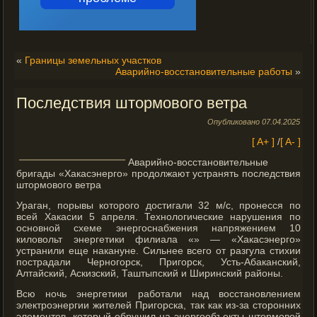
«
Границы земельных участков
Аварийно-восстановительные работы
»
Последствия штормового ветра
Опубликовано
07.04.2025
[ A+ ]
/
[ A- ]
Аварийно-восстановительные
бригады «Хакасэнерго» продолжают устранять последствия
штормового ветра
Ураган, порывы которого достигали 32 м/с, пронесся по
всей Хакасии 5 апреля. Технологические нарушения по
основной схеме энергоснабжения напряжением 10
киловольт энергетики филиала «» — «Хакасэнерго»
устранили еще накануне. Сильнее всего от разгула стихии
пострадали Черногорск, Пригорск,
Усть-Абаканский,
Алтайский, Аскизский, Таштыпский и Ширинский районы.
Всю ночь энергетики работали над восстановлением
электроэнергии жителей Пригорска, так как из-за сторонних
элементов, который обрушил на энергообъекты штормовой