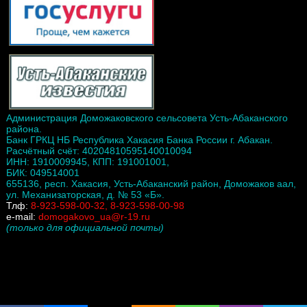
Администрация Доможаковского сельсовета Усть-Абаканского
района.
Банк ГРКЦ НБ Республика Хакасия Банка России г. Абакан.
Расчётный счёт: 40204810595140010094
ИНН: 1910009945, КПП: 191001001,
БИК: 049514001
655136, респ. Хакасия, Усть-Абаканский район, Доможаков аал,
ул. Механизаторская, д. № 53 «Б».
Тлф:
8-923-598-00-32, 8-923-598-00-98
e-mail:
domogakovo_ua@r-19.ru
(только для официальной почты)