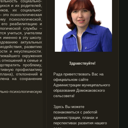
ельность социально-
ихся и их родителей,
иков, их социально-
– это психологическая
му психологической,
, его реабилитацию и
логической службы –
тся учиться, учителям
и именно в эту школу.
едованию актуальных
модействия, развитию
ости и неуспешности.
лижайшего окружения
а отношений в семье и
Здравствуйте!
отвратить проблему,
нтивную профилактику
плана), отклонений в
Рада приветствовать Вас на
влена на сохранение
официальном сайте
Администрации муниципального
образования Доможаковского
ально-психологическую
сельсовета!
Здесь Вы можете
познакомиться с работой
администрации, планах и
перспективах развития нашего