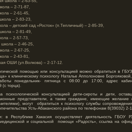
я школа – 2-63-55,
кола – 2-71-87,
кола – 2-61-45,
школа – 2-83-23,
ола – детский сад «Росток» (п.Тепличный) – 2-85-39,
школа – 2-81-49,
ола – 2-57-73,
 школа – 2-46-25,
кола – 2-67-25,
кола – 2-43-81,
кая ОШИ (ул.Волкова) – 2-17-12.
огической помощью или консультацией можно обратиться в ГБУЗ
ца» к клиническому психологу Наталье Апполоновне Боргояковой,
аботы понедельник- пятница с 08:00 до 17:00, адрес кабинет
 (с торца).
за психологической консультацией дети-сироты и дети, остав
аконные представители, а также граждане, имеющие желание с
чителями), могут обратиться к психологу службы сопровожден
опечительства Усть-Абаканского района по телефонам 8(39032) 2-15
: в Республике Хакасия осуществляет деятельность ГБОУ Р
 медицинской и социальной помощи «Радость», ссылка на офиц