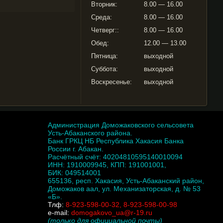
Вторник:
8.00 — 16.00
Среда:
8.00 — 16.00
Четверг::
8.00 — 16.00
Обед:
12.00 — 13.00
Пятница:
выходной
Суббота:
выходной
Воскресенье:
выходной
Администрация Доможаковского сельсовета
Усть-Абаканского района.
Банк ГРКЦ НБ Республика Хакасия Банка
России г. Абакан.
Расчётный счёт: 40204810595140010094
ИНН: 1910009945, КПП: 191001001,
БИК: 049514001
655136, респ. Хакасия, Усть-Абаканский район,
Доможаков аал, ул. Механизаторская, д. № 53
«Б».
Тлф:
8-923-598-00-32, 8-923-598-00-98
e-mail:
domogakovo_ua@r-19.ru
(только для официальной почты)