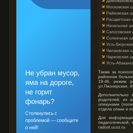
Доможаковска
Московская ш
Райковская ш
Расцветская 
Начальная шк
Сапоговская 
Солнечная шк
Усть-Бюрская
Чапаевская ш
Чарковская ш
Усть-Абаканс
Не убран мусор,
Также за психол
районная больни
яма на дороге,
19-46, режим р
ул.Пионерская, 49
не горит
Дополнительно 
родителей, их з
фонарь?
опекунами (попе
отдела опеки и п
Столкнулись с
Для информации
проблемой — сообщите
педагогической,
radost.ucoz.ru
о ней!