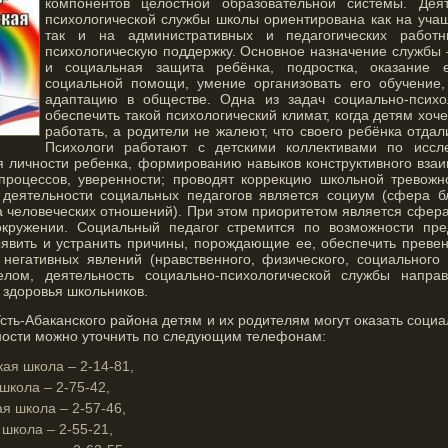
компонентов целостной образовательной системы. Деят
психологической службы школы ориентирована как на учащ
так и на административных и педагогических работн
психологическую поддержку. Основное назначение службы 
и социальная защита ребёнка, подростка, оказание е
социальной помощи,
умение организовать его обучение
адаптацию в обществе. Одна из задач социально-психо
обеспечить такой психологический климат, когда детям хоче
работать, а родители не жалеют, что своего ребёнка отдал
Психологи работают с детскими коллективами по иссл
я личности ребенка, формированию навыков конструктивного взаи
процессов, уверенности; проводят коррекцию школьной тревожн
деятельности социальных педагогов является социум (сфера б
а человеческих отношений). При этом приоритетом является сфер
кружении. Социальный педагог стремится по возможности пред
явить и устранить причины, порождающие ее, обеспечить преве
 негативных явлений (нравственного, физического, социального 
елом, деятельность социально-психологической службы напра
 здоровья школьников.
сть-Абаканского района детям и их родителям могут оказать соци
ости можно уточнить по следующим телефонам:
кая школа – 2-14-81,
школа – 2-75-42,
я школа – 2-57-46,
школа – 2-55-21,