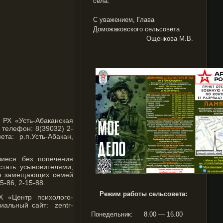
села.
С уважением, Глава
Доможаковского сельсовета
Ощенкова М.В.
 РХ «Усть-Абаканская
 телефон: 8(39032) 2-
а: р.п.Усть-Абакан,
шиеся без попечения
тать усыновителями,
ия замещающих семей
-86, 2-15-88.
Режим работы сельсовета:
Х «Центр психолого-
иальный сайт: zentr-
Понедельник:
8.00 — 16.00