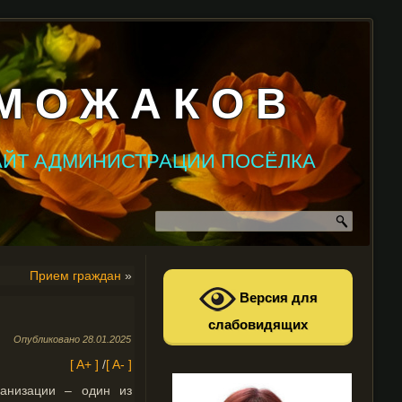
М О Ж А К О В
АЙТ АДМИНИСТРАЦИИ ПОСЁЛКА
Прием граждан
»
Версия для
слабовидящих
Опубликовано
28.01.2025
[ A+ ]
/
[ A- ]
ганизации – один из