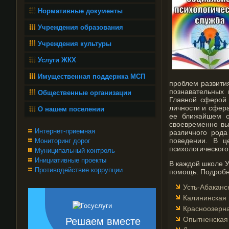
Нормативные документы
Учреждения образования
Учреждения культуры
Услуги ЖКХ
Имущественная поддержка МСП
проблем развити
познавательных 
Общественные организации
Главной сферой 
личности и сфер
О нашем поселении
ее ближайшем о
своевременно вы
Интернет-приемная
различного рода
поведении. В ц
Мониторинг дорог
психологического
Муниципальный контроль
Инициативные проекты
В каждой школе У
Противодействие коррупции
помощь. Подробн
Усть-Абаканс
Калининская 
Красноозерна
Опытненская 
Решаем вместе