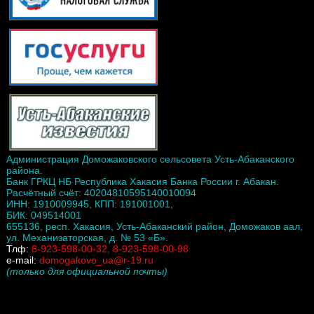
Администрация Доможаковского сельсовета Усть-Абаканского
района.
Банк ГРКЦ НБ Республика Хакасия Банка России г. Абакан.
Расчётный счёт: 40204810595140010094
ИНН: 1910009945, КПП: 191001001,
БИК: 049514001
655136, респ. Хакасия, Усть-Абаканский район, Доможаков аал,
ул. Механизаторская, д. № 53 «Б».
Тлф:
8-923-598-00-32, 8-923-598-00-98
e-mail:
domogakovo_ua@r-19.ru
(только для официальной почты)