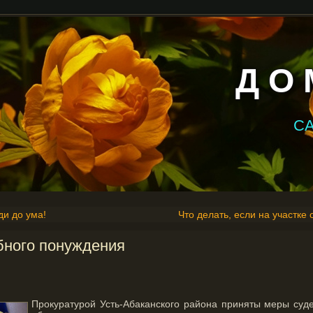
Д О 
С
ди до ума!
Что делать, если на участке
бного понуждения
Прокуратурой Усть-Абаканского района приняты меры суд