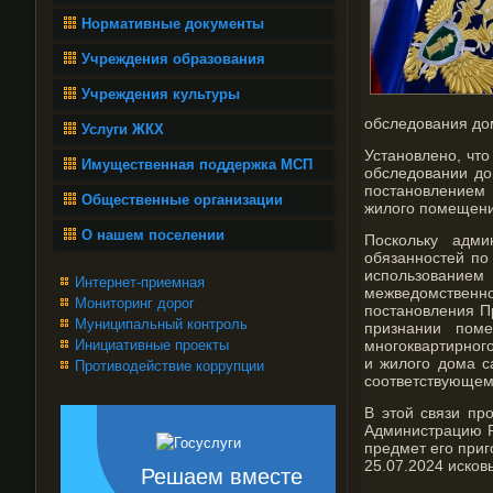
Нормативные документы
Учреждения образования
Учреждения культуры
обследования до
Услуги ЖКХ
Установлено, чт
Имущественная поддержка МСП
обследовании до
постановлением
Общественные организации
жилого помещени
О нашем поселении
Поскольку адми
обязанностей по
использование
Интернет-приемная
межведомственно
Мониторинг дорог
постановления П
Муниципальный контроль
признании пом
Инициативные проекты
многоквартирног
и жилого дома 
Противодействие коррупции
соответствующем
В этой связи пр
Администрацию Р
предмет его приг
25.07.2024 исков
Решаем вместе