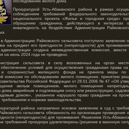
обследованию жилого дома.
Прокуратурой Усть-Абаканского района в рамках осуще
соблюдением требований федерального законодательс
национального проекта «Жилье и городская среда» пр
обращению гражданина, действующего в интересах 
инвалидность на бездействие Администрации Райковског
ма.
о в Администрацию Райковского сельсовета поступило заявление 
ма на предмет его пригодности (непригодности) для проживания
 администрации создана межведомственная комиссия, вместе
я на июнь 2024 года не проведено.
нистрация сельсовета в силу возложенных на орган местн
 обеспечению условий для осуществления гражданами права на
м и сохранностью жилищного фонда не приняла меры по 
й комиссии по обследованию жилого помещения, принятию реше
равительства Российской Федерации от 28.01.2006 № 47 «Об утв
ещения жилым помещением, жилого помещения непригодны
о дома аварийным и подлежащим сносу или реконструкции, садов
садовым домом», указанное нарушало право гражданин на прож
 требованиям и нормам законодательства.
окуратурой района направлено исковое заявление в суд с требо
айковского сельсовета обязанность по организации проведения 
одности (непригодности) для проживания. Решением Усть-Абаканск
ые требований прокурора удовлетворены (решение в законную силу