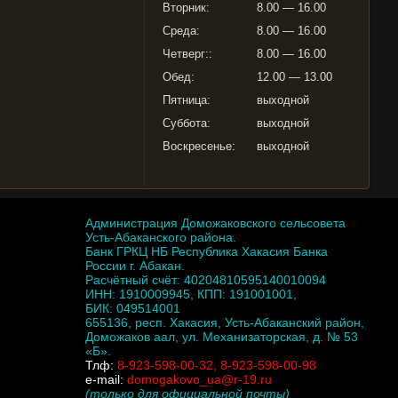
Вторник:
8.00 — 16.00
Среда:
8.00 — 16.00
Четверг::
8.00 — 16.00
Обед:
12.00 — 13.00
Пятница:
выходной
Суббота:
выходной
Воскресенье:
выходной
Администрация Доможаковского сельсовета
Усть-Абаканского района.
Банк ГРКЦ НБ Республика Хакасия Банка
России г. Абакан.
Расчётный счёт: 40204810595140010094
ИНН: 1910009945, КПП: 191001001,
БИК: 049514001
655136, респ. Хакасия, Усть-Абаканский район,
Доможаков аал, ул. Механизаторская, д. № 53
«Б».
Тлф:
8-923-598-00-32, 8-923-598-00-98
e-mail:
domogakovo_ua@r-19.ru
(только для официальной почты)