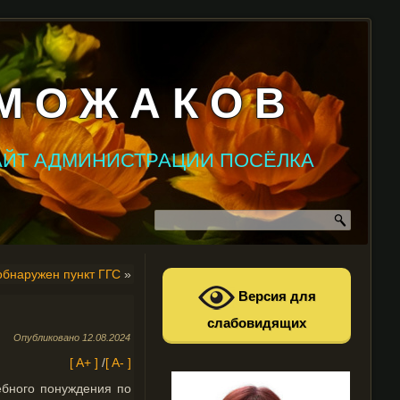
М О Ж А К О В
АЙТ АДМИНИСТРАЦИИ ПОСЁЛКА
 обнаружен пункт ГГС
»
Версия для
слабовидящих
Опубликовано
12.08.2024
[ A+ ]
/
[ A- ]
ебного понуждения по