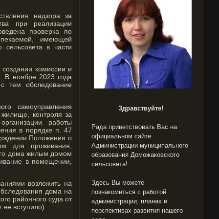
ствления надзора за
тва при реализации
оведена проверка по
опекаемой, имеющей
о сельсовета в части
о создании комиссии и
. В ноябре 2023 года
 с тем обследование
ого самоуправления
Здравствуйте!
 жилище, контроля за
организации работы
Рада приветствовать Вас на
ния в порядке п. 47
официальном сайте
ерждении Положения о
м для проживания,
Администрации муниципального
ого дома жилым домом
образования Доможаковского
ивание в помещении,
сельсовета!
Здесь Вы можете
ваниями возложить на
обследования дома на
познакомиться с работой
ого районного суда от
администрации, планах и
 не вступило).
перспективах развития нашего