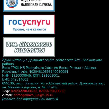
Администрация Доможаковского сельсовета Усть-Абаканского
района.
Банк ГРКЦ НБ Республика Хакасия Банка России г. Абакан.
Расчётный счёт: 40204810595140010094
ИНН: 1910009945, КПП: 191001001,
БИК: 049514001
655136, респ. Хакасия, Усть-Абаканский район, Доможаков аал,
ул. Механизаторская, д. № 53 «Б».
Тлф:
8-923-598-00-32, 8-923-598-00-98
e-mail:
domogakovo_ua@r-19.ru
(только для официальной почты)