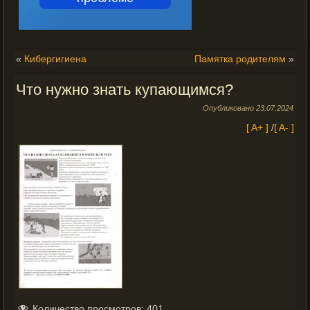
«
Кибергигиена
Памятка родителям
»
Что нужно знать купающимся?
Опубликовано
23.07.2024
[ A+ ]
/
[ A- ]
Количество просмотров:
401