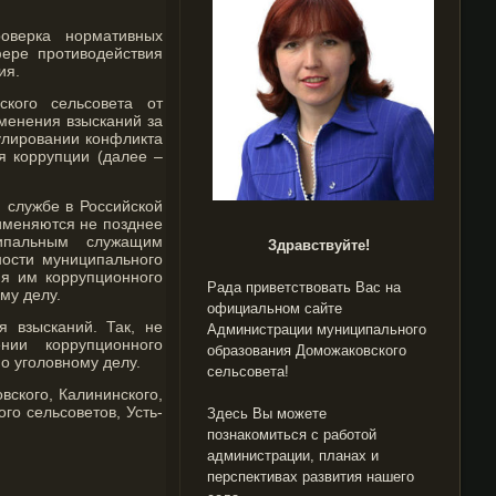
роверка нормативных
фере противодействия
ия.
ского сельсовета от
менения взысканий за
улировании конфликта
я коррупции (далее –
 службе в Российской
именяются не позднее
ипальным служащим
Здравствуйте!
ности муниципального
ия им коррупционного
Рада приветствовать Вас на
му делу.
официальном сайте
 взысканий. Так, не
Администрации муниципального
нии коррупционного
образования Доможаковского
о уголовному делу.
сельсовета!
вского, Калининского,
ого сельсоветов, Усть-
Здесь Вы можете
познакомиться с работой
администрации, планах и
перспективах развития нашего