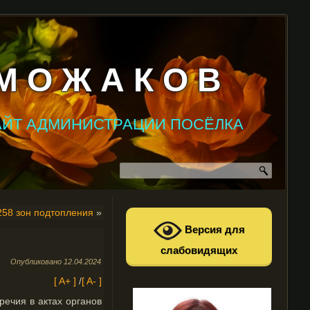
М О Ж А К О В
АЙТ АДМИНИСТРАЦИИ ПОСЁЛКА
258 зон подтопления
»
Версия для
слабовидящих
Опубликовано
12.04.2024
[ A+ ]
/
[ A- ]
речия в актах органов