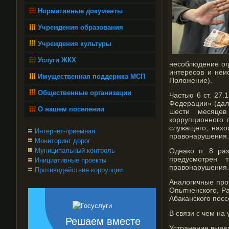
Нормативные документы
Учреждения образования
Учреждения культуры
Услуги ЖКХ
несоблюдение ог
интересов и неи
Имущественная поддержка МСП
Положение).
Общественные организации
Частью 6 ст. 27
Федерации» (дал
О нашем поселении
шести месяце
коррупционного 
служащего, нахо
Интернет-приемная
правонарушения. 
Мониторинг дорог
Муниципальный контроль
Однако п. 8 ра
предусмотрен 
Инициативные проекты
правонарушения.
Противодействие коррупции
Аналогичные про
Опытненского, Ра
Абаканского посс
В связи с чем на
Решаем вместе
Устранение выяв