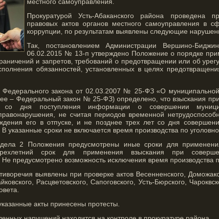
местного самоуправления.
Прокуратурой Усть-Абаканского района проведена п
правовых актов органов местного самоуправления в с
коррупции, по результатам выявлены следующие нарушен
Так, постановлением Администрации Вершино-Биджин
06.02.2015 № 13-п утверждено Положение о порядке при
раничений и запретов, требований о предотвращении или об урег
сполнения обязанностей, установленных в целях предотвращени
.1 Федерального закона от 02.03.2007 № 25-ФЗ «О муниципальной
ее – Федеральный закон № 25-ФЗ) определено, что взыскания пр
в со дня поступления информации о совершении муниц
правонарушения, не считая периодов временной нетрудоспособ
ждения его в отпуске, и не позднее трех лет со дня совершен
В указанные сроки не включается время производства по уголовно
здела 2 Положения предусмотрены иные сроки для применения
трехлетний срок для применения взыскания при соверше
 Не предусмотрено возможность исключения время производства п
тиворечия выявлены при проверке актов Весенненского, Доможако
йковского, Расцветовского, Сапоговского, Усть-Бюрского, Чароквск
овета.
 указанные акты принесены протесты.
ленных нарушений находится на контроле в прокуратуре района.