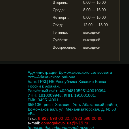
Вторник:
8.00 — 16.00
Среда:
8.00 — 16.00
Четверг::
8.00 — 16.00
Обед:
12.00 — 13.00
Пятница:
выходной
Суббота:
выходной
Воскресенье:
выходной
Администрация Доможаковского сельсовета
Усть-Абаканского района.
Банк ГРКЦ НБ Республика Хакасия Банка
России г. Абакан.
Расчётный счёт: 40204810595140010094
ИНН: 1910009945, КПП: 191001001,
БИК: 049514001
655136, респ. Хакасия, Усть-Абаканский район,
Доможаков аал, ул. Механизаторская, д. № 53
«Б».
Тлф:
8-923-598-00-32, 8-923-598-00-98
e-mail:
domogakovo_ua@r-19.ru
(только для официальной почты)