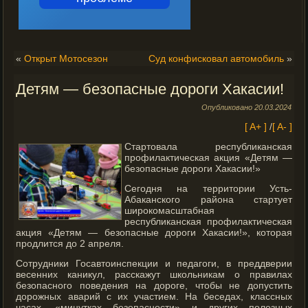
«
Открыт Мотосезон
Cуд конфисковал автомобиль
»
Детям — безопасные дороги Хакасии!
Опубликовано
20.03.2024
[ A+ ]
/
[ A- ]
Стартовала республиканская
профилактическая акция «Детям —
безопасные дороги Хакасии!»
Сегодня на территории Усть-
Абаканского района стартует
широкомасштабная
республиканская профилактическая
акция «Детям — безопасные дороги Хакасии!», которая
продлится до 2 апреля.
Сотрудники Госавтоинспекции и педагоги, в преддверии
весенних каникул, расскажут школьникам о правилах
безопасного поведения на дороге, чтобы не допустить
дорожных аварий с их участием. На беседах, классных
часах, «минутках безопасности» и других полезных