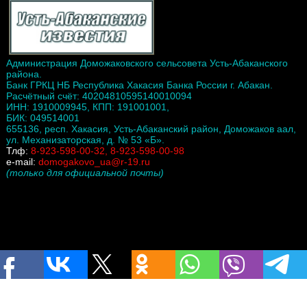
Администрация Доможаковского сельсовета Усть-Абаканского
района.
Банк ГРКЦ НБ Республика Хакасия Банка России г. Абакан.
Расчётный счёт: 40204810595140010094
ИНН: 1910009945, КПП: 191001001,
БИК: 049514001
655136, респ. Хакасия, Усть-Абаканский район, Доможаков аал,
ул. Механизаторская, д. № 53 «Б».
Тлф:
8-923-598-00-32, 8-923-598-00-98
e-mail:
domogakovo_ua@r-19.ru
(только для официальной почты)